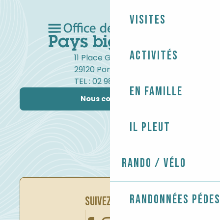
Visites
Activités
11 Place Gambetta
29120 Pont-l'Abbé
TEL : 02 98 82 37 99
En famille
Nous contacter
Il pleut
Rando / Vélo
Randonnées péde
SUIVEZ-NOUS