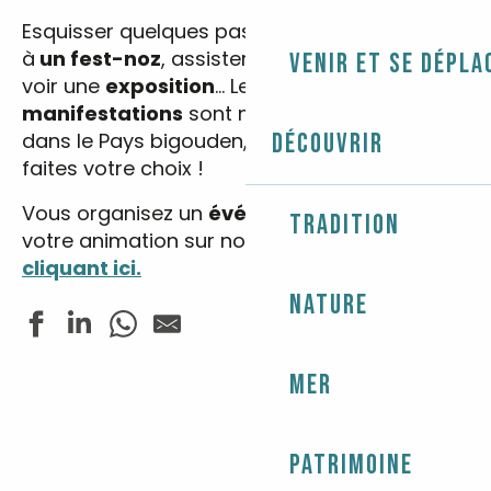
Esquisser quelques pas de danses bretonnes
à
un fest-noz
, assister à un
spectacle
ou
Venir et se dépla
voir une
exposition
… Les
fêtes
et
manifestations
sont nombreuses et variées
dans le Pays bigouden, entrez vos dates et
Découvrir
faites votre choix !
Vous organisez un
événement
? Annoncez
Tradition
votre animation sur notre site web
en
cliquant ici.
Nature
Mer
Fête de la crêpe
Concert - Jazz In Loc
Les rendez-vous nature - La rivière de Pont-l'Abbé en
Tennis de table - Tournoi de l'été
Patrimoine
Exposition de peintures "Liviou Ar Vro"