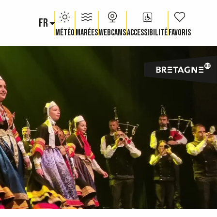
FR
Voir les fav
Météo
Marées
Webcams
Accessibilité