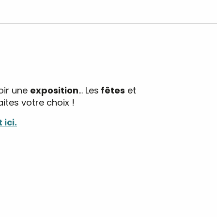
oir une
exposition
… Les
fêtes
et
tes votre choix !
 ici.