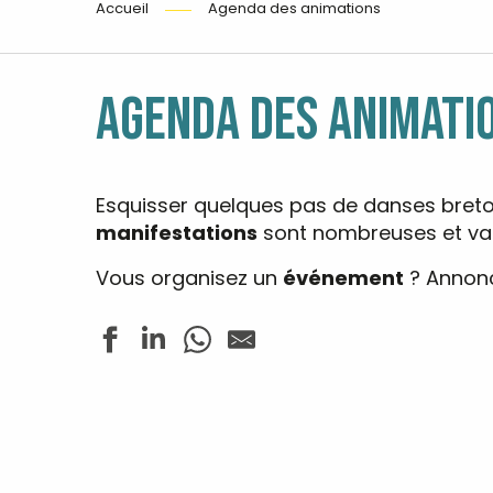
Accueil
Agenda des animations
AGENDA DES ANIMATI
Esquisser quelques pas de danses bret
manifestations
sont nombreuses et vari
Vous organisez un
événement
? Annonc
Fête de la crêpe
Concert - Jazz In Loc
Les rendez-vous nature - La rivière de Pont-l'Abbé en
Tennis de table - Tournoi de l'été