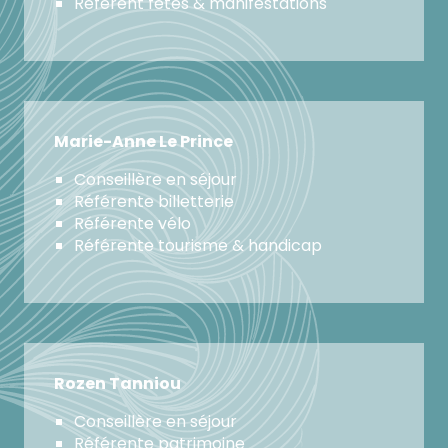
Référent fêtes & manifestations
Marie-Anne Le Prince
Conseillère en séjour
Référente billetterie
Référente vélo
Référente tourisme & handicap
Rozen Tanniou
Conseillère en séjour
Référente patrimoine