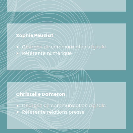
Sophie Peuziat
Chargée de communication digitale
Référente numérique
Christelle Dameron
Chargée de communication digitale
Référente relations presse