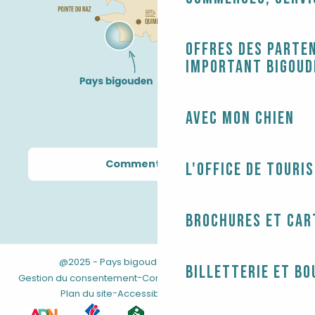
Offres des parten
Important Bigoud
Avec mon chien
Comment venir ?
L'Office de touri
Brochures et car
@2025 - Pays bigouden
-
-
Mentions légales
Billetterie et bo
-
-
Gestion du consentement
Conditions générales de vente
-
Plan du site
Accessibilité : non conforme