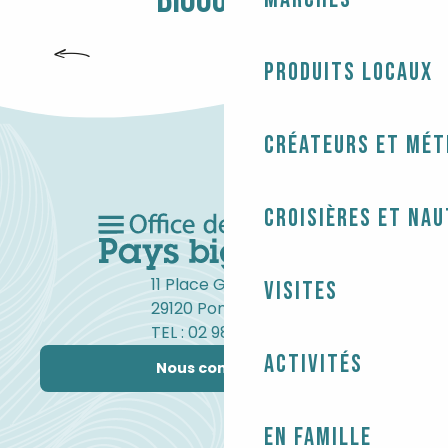
BIGOUDÈNE
CHAPELLES ET ÉGLISES
Produits locaux
Créateurs et mét
Croisières et na
11 Place Gambetta
Visites
29120 Pont-l'Abbé
TEL : 02 98 82 37 99
Activités
Nous contacter
En famille